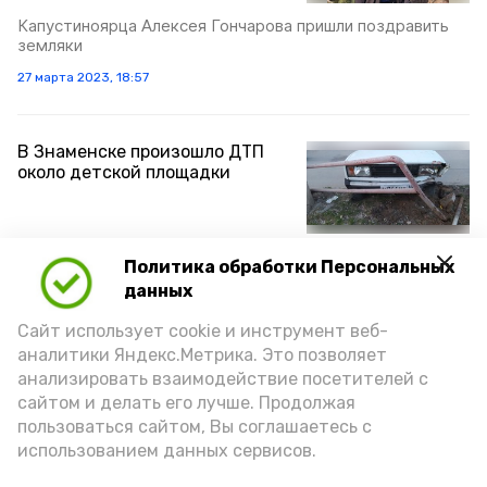
Капустиноярца Алексея Гончарова пришли поздравить
земляки
27 марта 2023, 18:57
В Знаменске произошло ДТП
около детской площадки
В результате аварии обошлось без жертв
Политика обработки Персональных
25 марта 2023, 11:35
данных
Сайт использует cookie и инструмент веб-
аналитики Яндекс.Метрика. Это позволяет
Знаменцы приняли участие в
анализировать взаимодействие посетителей с
конкурсе танца в Волжском
сайтом и делать его лучше. Продолжая
пользоваться сайтом, Вы соглашаетесь с
использованием данных сервисов.
Театр пластики и танца получил дипломы лауреатов 1, 2
и 3 степени