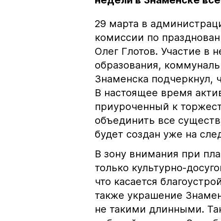
недели в Знаменске вс
29 марта в администрац
комиссии по праздновани
Олег Глотов. Участие в 
образования, коммуналь
Знаменска подчеркнул, 
В настоящее время акти
приуроченный к торжест
объединить все существ
будет создан уже на сл
В зону внимания при пл
только культурно-досуго
что касается благоустро
также украшение Знамен
не такими длинными. Так