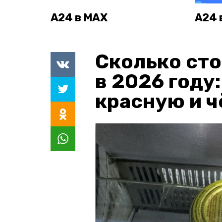
А24 в MAX
А24 
Сколько сто
в 2026 году
красную и 