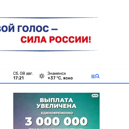
сб, 08 авг.
Знаменск
17:21
+
37
°С,
ясно