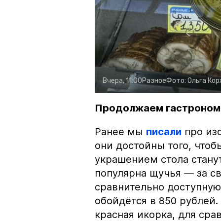
Вчера, 11:00
Разное
Фото:
Ольга Ко
Продолжаем гастроном
Ранее мы
писали
про изо
они достойны того, чтоб
украшением стола стану
популярна щучья — за с
сравнительно доступную 
обойдётся в 850 рублей.
красная икорка, для срав