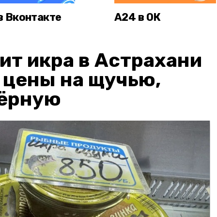
в Вконтакте
А24 в ОК
ит икра в Астрахани
: цены на щучью,
чёрную