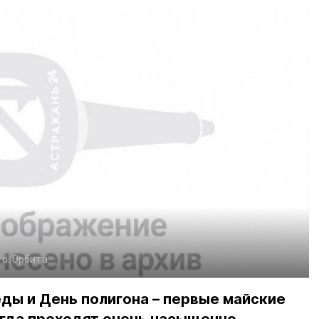
о:
Орбита
ды и День полигона – первые майские