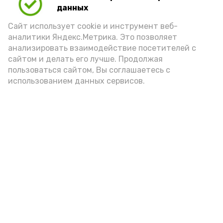
данных
порцией икры считается 30-50 граммов
(2-3 ложки). При этом следует обратить
Сайт использует cookie и инструмент веб-
аналитики Яндекс.Метрика. Это позволяет
внимание на хлеб, с которым она
анализировать взаимодействие посетителей с
подаётся: лучше выбирать
сайтом и делать его лучше. Продолжая
цельнозерновой, с мукой грубого
пользоваться сайтом, Вы соглашаетесь с
использованием данных сервисов.
помола. Есть икру следует в первой
половине дня. Кстати, полезнее для
здоровья сопроводить такой бутерброд
сочными овощами, свежей зеленью и
отварным яйцом.