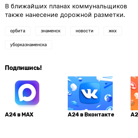
В ближайших планах коммунальщиков
также нанесение дорожной разметки.
орбита
знаменск
новости
жкх
уборказнаменска
Подпишись!
А24 в MAX
А24 в Вконтакте
А2