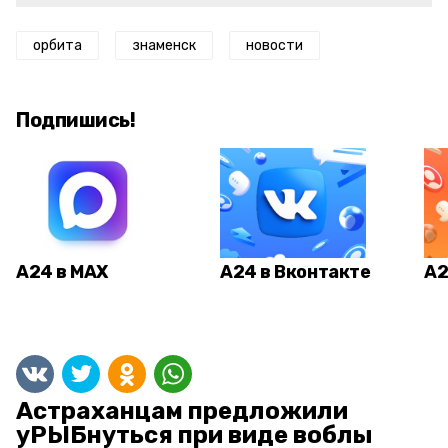
орбита
знаменск
новости
Подпишись!
А24 в MAX
А24 в Вконтакте
А2
Астраханцам предложили
уРЫБнуться при виде воблы