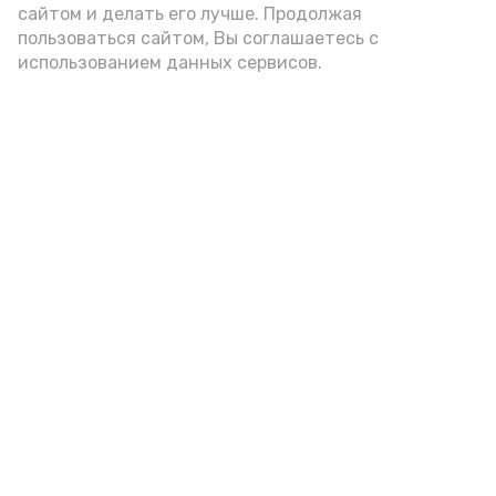
сайтом и делать его лучше. Продолжая
пользоваться сайтом, Вы соглашаетесь с
использованием данных сервисов.
Фото: Ольга Корженко Астрахань 24
Как объяснили продавцы, воблу берут
охотно: уж больно хороша на вкус. К
тому же её удобно транспортировать,
она долго не портится. А это
немаловажно: рыбка, особенно с такими
бодрыми «аффирмациями», станет
лакомым презентом даже для далеко