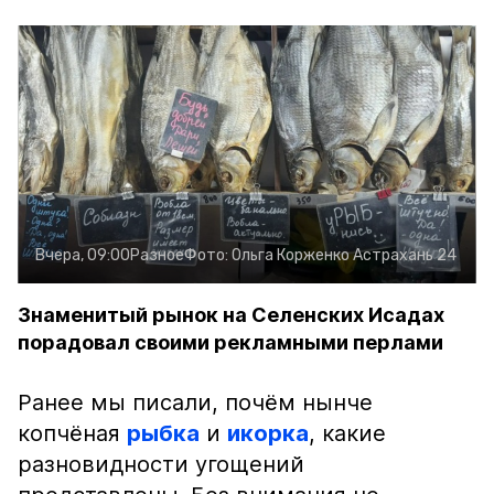
Вчера, 09:00
Разное
Фото:
Ольга Корженко
Астрахань 24
Знаменитый рынок на Селенских Исадах
порадовал своими рекламными перлами
Ранее мы писали, почём нынче
копчёная
рыбка
и
икорка
, какие
разновидности угощений