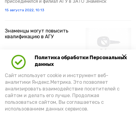
присоединился и филиал АГУ в ЗАТО Знаменск
15 августа 2022, 10:13
Знаменцы могут повысить
квалификацию в АГУ
Политика обработки Персональных
Филиал АГУ им. В.Н. Татищева в городе Знаменске
данных
совместно с Управлением СПДО АГУ второй год
участвует в федеральном проекте «Содействие
Сайт использует cookie и инструмент веб-
занятости» национального проекта «Демография». В
этом году обучение прошли 27 слушателей не только из
аналитики Яндекс.Метрика. Это позволяет
Астраханской области, но и из других уголков нашей
анализировать взаимодействие посетителей с
страны
сайтом и делать его лучше. Продолжая
пользоваться сайтом, Вы соглашаетесь с
12 августа 2022, 14:26
использованием данных сервисов.
Новости