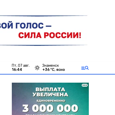
пт, 07 авг.
Знаменск
16:44
+
36
°С,
ясно