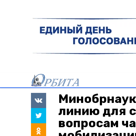
Минобрнаук
линию для с
вопросам ч
мобилизаци