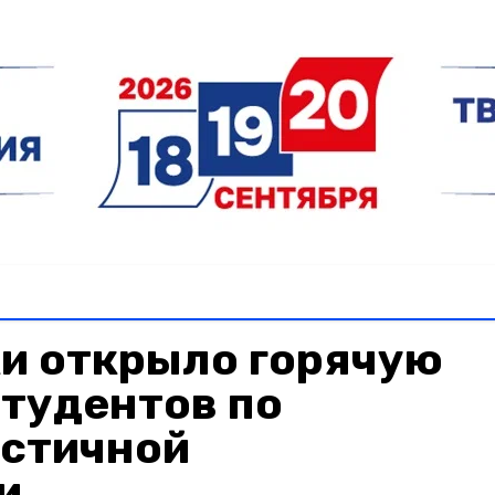
и открыло горячую
тудентов по
астичной
и