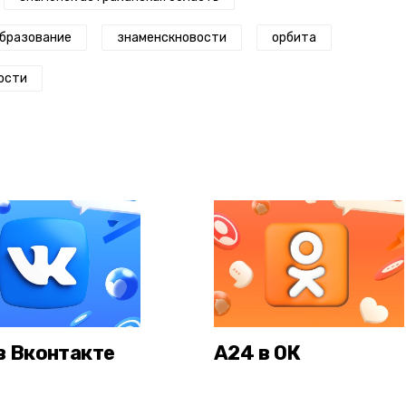
бразование
знаменскновости
орбита
ости
в Вконтакте
А24 в ОК