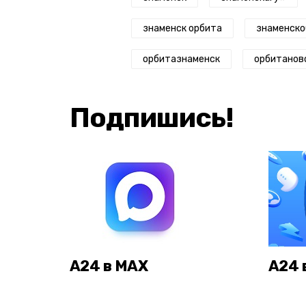
знаменск орбита
знаменско
орбитазнаменск
орбитанов
Подпишись!
А24 в MAX
А24 