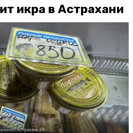
ит икра в Астрахани
орженко
Астрахань 24