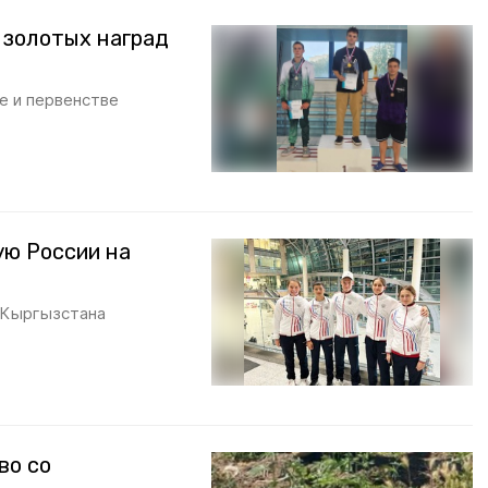
 золотых наград
е и первенстве
ую России на
з Кыргызстана
во со