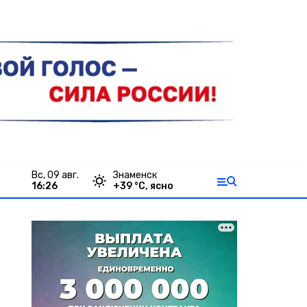
вс, 09 авг.
Знаменск
16:26
+
39
°С,
ясно