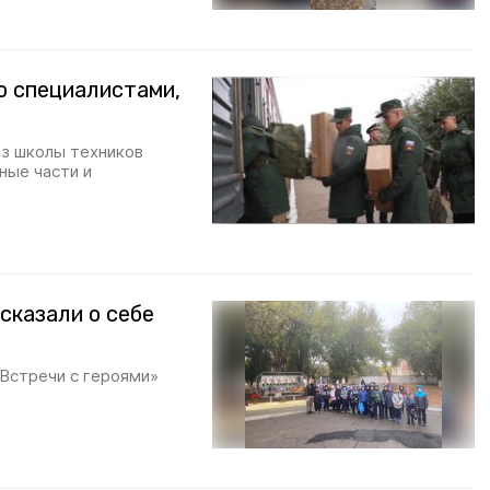
о специалистами,
в
из школы техников
ные части и
сказали о себе
«Встречи с героями»