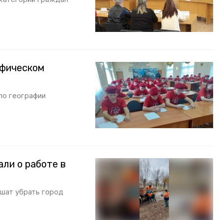
афическом
по географии
ли о работе в
шат убрать город