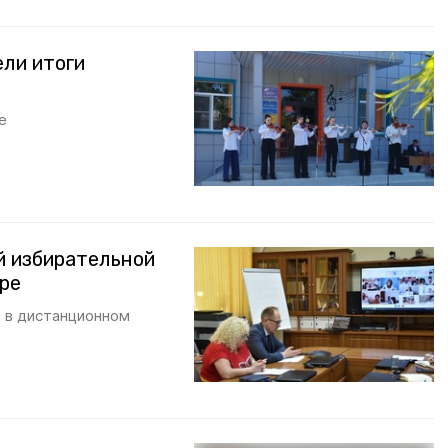
ели итоги
е
й избирательной
аре
а в дистанционном