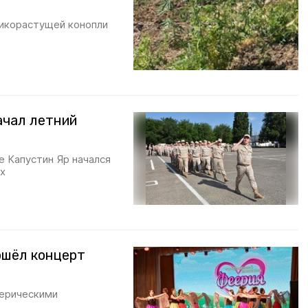
дикорастущей конопли
ачал летний
е Капустин Яр начался
х
ошёл концерт
ерическими