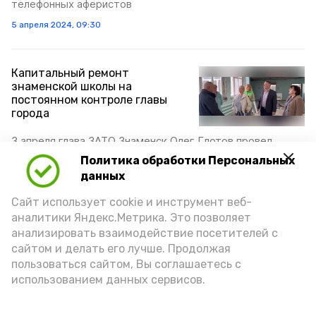
телефонных аферистов
5 апреля 2024, 09:30
Капитальный ремонт
знаменской школы на
постоянном контроле главы
города
3 апреля глава ЗАТО Знаменск Олег Глотов провел
очередное рабочее совещание на объекте
Политика обработки Персональных
3 апреля 2024, 14:30
данных
Сайт использует cookie и инструмент веб-
аналитики Яндекс.Метрика. Это позволяет
Знаменский пловец установил
анализировать взаимодействие посетителей с
очередной рекорд
сайтом и делать его лучше. Продолжая
Астраханской области
пользоваться сайтом, Вы соглашаетесь с
использованием данных сервисов.
Спортсмены Знаменска успешно выступили на
престижных соревнованиях в Волгограде