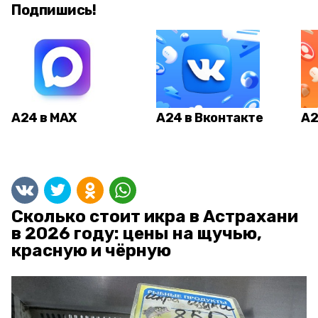
Подпишись!
А24 в MAX
А24 в Вконтакте
А2
Сколько стоит икра в Астрахани
в 2026 году: цены на щучью,
красную и чёрную