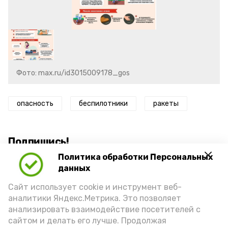
Фото: max.ru/id3015009178_gos
опасность
беспилотники
ракеты
Подпишись!
Политика обработки Персональных
данных
Сайт использует cookie и инструмент веб-
аналитики Яндекс.Метрика. Это позволяет
анализировать взаимодействие посетителей с
А24 в MAX
А24 в Вконтакте
А2
сайтом и делать его лучше. Продолжая