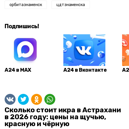
орбитазнаменск
цдтзнаменска
Подпишись!
А24 в MAX
А24 в Вконтакте
А2
Сколько стоит икра в Астрахани
в 2026 году: цены на щучью,
красную и чёрную