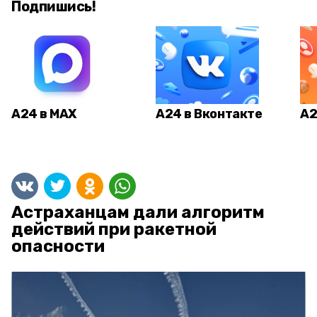
Подпишись!
А24 в MAX
А24 в Вконтакте
А2
Астраханцам дали алгоритм
действий при ракетной
опасности