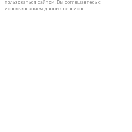
пользоваться сайтом, Вы соглашаетесь с
использованием данных сервисов.
Гостей Астраханской области из
Чеченской Республики призвали
соблюдать закон и порядок
6 августа , 16:15
Общество
Фото:
управление пресс-службы и информации
администрации губернатора АО