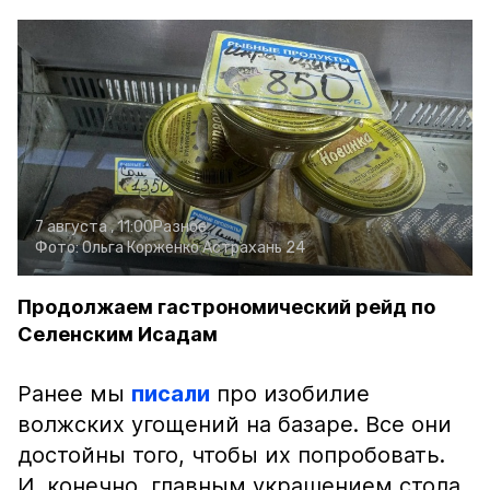
7 августа , 11:00
Разное
Фото:
Ольга Корженко
Астрахань 24
Продолжаем гастрономический рейд по
Селенским Исадам
Ранее мы
писали
про изобилие
волжских угощений на базаре. Все они
достойны того, чтобы их попробовать.
И, конечно, главным украшением стола