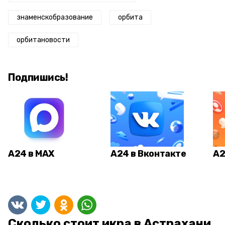
знаменскобразование
орбита
орбитановости
Подпишись!
А24 в MAX
А24 в Вконтакте
А2
Сколько стоит икра в Астрахани