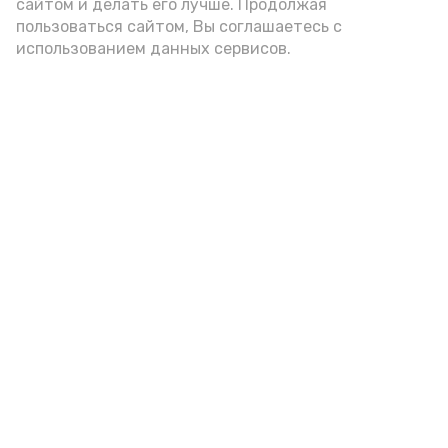
сайтом и делать его лучше. Продолжая
цельнозерновой, с мукой грубого
пользоваться сайтом, Вы соглашаетесь с
использованием данных сервисов.
помола. Есть икру следует в первой
половине дня. Кстати, полезнее для
здоровья сопроводить такой бутерброд
сочными овощами, свежей зеленью и
отварным яйцом.