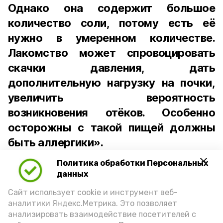
Однако она содержит большое
количество соли, потому есть её
нужно в умеренном количестве.
Лакомство может спровоцировать
скачки давления, дать
дополнительную нагрузку на почки,
увеличить вероятность
возникновения отёков. Особенно
осторожны с такой пищей должны
быть аллергики».
Политика обработки Персональных
Для взрослого человека безопасной
данных
порцией икры считается 30-50 граммов
(2-3 ложки). При этом следует обратить
Сайт использует cookie и инструмент веб-
аналитики Яндекс.Метрика. Это позволяет
внимание на хлеб, с которым она
анализировать взаимодействие посетителей с
подаётся: лучше выбирать