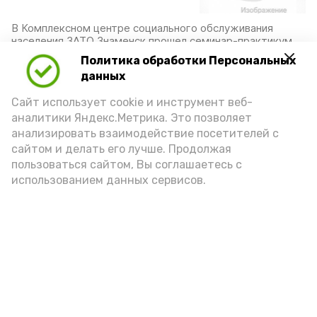
В Комплексном центре социального обслуживания
населения ЗАТО Знаменск прошел семинар-практикум
по предотвращению конфликтных ситуаций
Политика обработки Персональных
30 июня 2023, 10:50
данных
Сайт использует cookie и инструмент веб-
аналитики Яндекс.Метрика. Это позволяет
В ЗАТО Знаменск состоялось
анализировать взаимодействие посетителей с
заседание Совета филиала
сайтом и делать его лучше. Продолжая
Астраханского
госуниверситета
пользоваться сайтом, Вы соглашаетесь с
использованием данных сервисов.
На нём были заслушаны отчеты о работе кафедр
филиала АГУ
27 июня 2023, 17:30
В Знаменске прошла военно-
патриотическая
просветительская акция