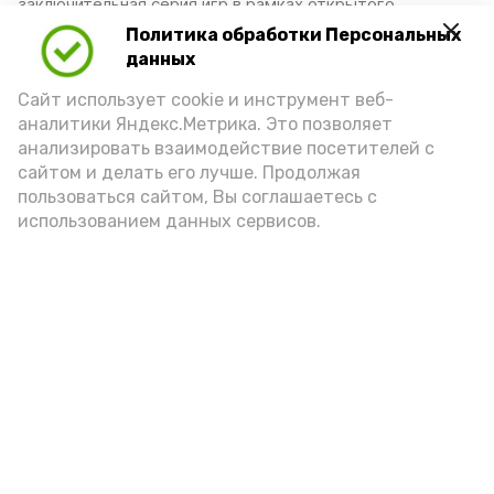
заключительная серия игр в рамках открытого
первенства города по мини-футболу
Политика обработки Персональных
28 февраля 2023, 08:09
данных
Сайт использует cookie и инструмент веб-
аналитики Яндекс.Метрика. Это позволяет
В Знаменске прошел турнир по
анализировать взаимодействие посетителей с
мини-футболу
сайтом и делать его лучше. Продолжая
пользоваться сайтом, Вы соглашаетесь с
использованием данных сервисов.
С 23 по 25 февраля на базе спортивной школы ЗАТО
Знаменск прошел открытый турнир города по мини-
футболу среди юношей 2010-2011 г.р.
27 февраля 2023, 14:06
Знаменские волейболисты
стали серебряными призерами
первенства области
25 февраля в г. Астрахани на базе регионального центра