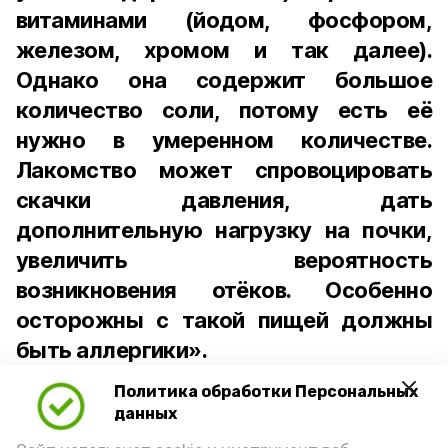
витаминами (йодом, фосфором,
железом, хромом и так далее).
Однако она содержит большое
количество соли, потому есть её
нужно в умеренном количестве.
Лакомство может спровоцировать
скачки давления, дать
дополнительную нагрузку на почки,
увеличить вероятность
возникновения отёков. Особенно
осторожны с такой пищей должны
быть аллергики».
Политика обработки Персональных
Для взрослого человека безопасной
данных
порцией икры считается 30-50 граммов