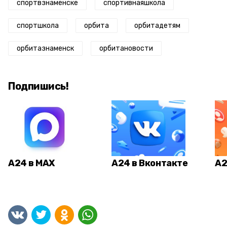
спортвзнаменске
спортивнаяшкола
спортшкола
орбита
орбитадетям
орбитазнаменск
орбитановости
Подпишись!
А24 в MAX
А24 в Вконтакте
А2