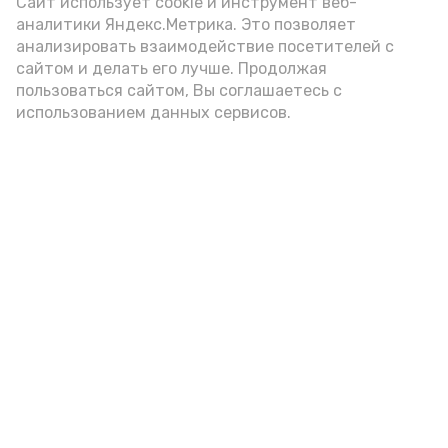
(2-3 ложки). При этом следует обратить
Сайт использует cookie и инструмент веб-
аналитики Яндекс.Метрика. Это позволяет
внимание на хлеб, с которым она
анализировать взаимодействие посетителей с
подаётся: лучше выбирать
сайтом и делать его лучше. Продолжая
цельнозерновой, с мукой грубого
пользоваться сайтом, Вы соглашаетесь с
использованием данных сервисов.
помола. Есть икру следует в первой
половине дня. Кстати, полезнее для
здоровья сопроводить такой бутерброд
сочными овощами, свежей зеленью и
отварным яйцом.