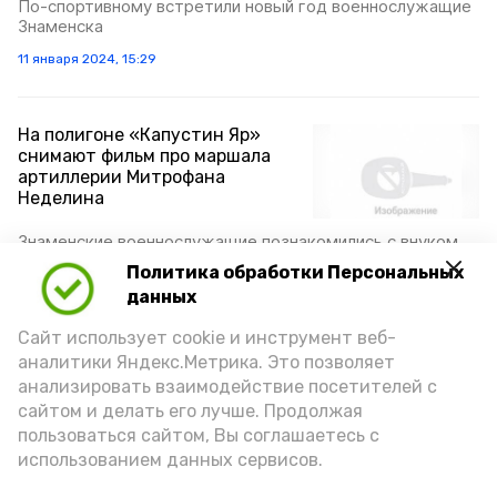
По-спортивному встретили новый год военнослужащие
Знаменска
11 января 2024, 15:29
На полигоне «Капустин Яр»
снимают фильм про маршала
артиллерии Митрофана
Неделина
Знаменские военнослужащие познакомились с внуком
легендарного главкома
Политика обработки Персональных
26 декабря 2023, 14:00
данных
Сайт использует cookie и инструмент веб-
аналитики Яндекс.Метрика. Это позволяет
В Волгограде поздравили
анализировать взаимодействие посетителей с
ветерана полигона «Капустин
сайтом и делать его лучше. Продолжая
Яр» Александра Колотушкина
пользоваться сайтом, Вы соглашаетесь с
использованием данных сервисов.
Знаменская делегация приняла участие в торжествах в
кадетском корпусе города-героя