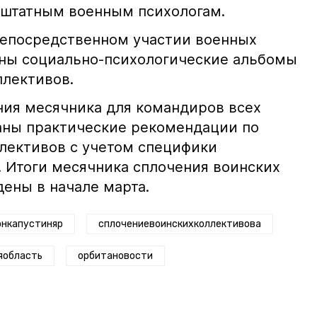
к штатным военным психологам.
непосредственном участии военных
ены социально-психологические альбомы
ллективов.
ния месячника для командиров всех
аны практические рекомендации по
лективов с учетом специфики
 Итоги месячника сплочения воинских
ены в начале марта.
онкапустиняр
сплочениевоинскихколлективова
яобласть
орбитановости