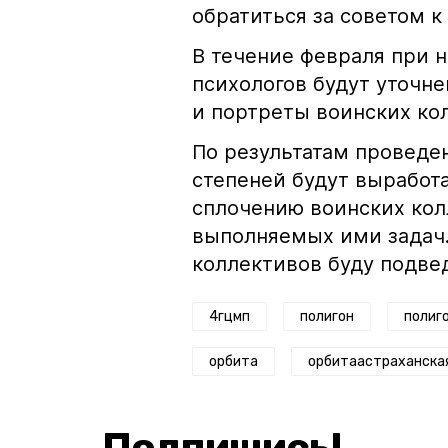
обратиться за советом 
В течение февраля при 
психологов будут уточн
и портреты воинских ко
По результатам проведе
степеней будут выработ
сплочению воинских кол
выполняемых ими задач.
коллективов буду подвед
4гцмп
полигон
полиг
орбита
орбитаастраханска
Подпишись!