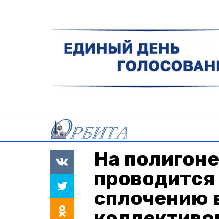
На полигоне
проводится
сплочению 
коллективо