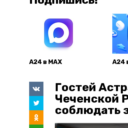
А24 в MAX
А24 
Гостей Астр
Чеченской 
соблюдать з