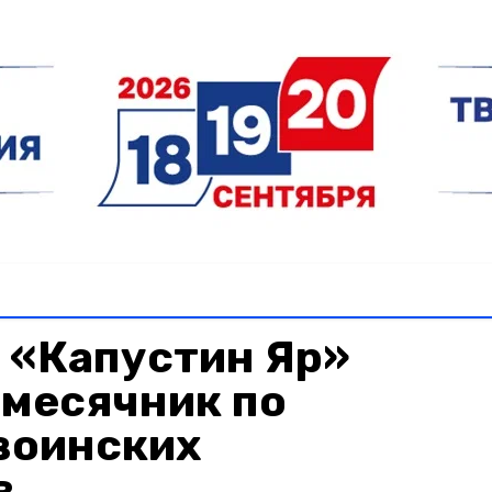
 «Капустин Яр»
 месячник по
воинских
в