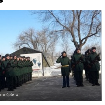
ото:
Орбита