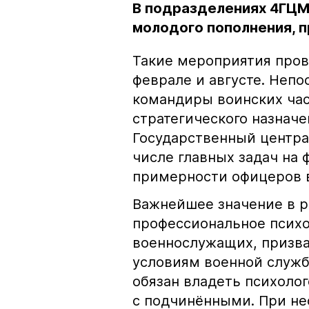
В подразделениях 4ГЦМ
молодого пополнения, п
Такие мероприятия прово
феврале и августе. Непо
командиры воинских час
стратегического назначе
Государственный центр
числе главных задач на 
примерности офицеров в
Важнейшее значение в 
профессиональное псих
военнослужащих, призва
условиям военной служб
обязан владеть психоло
с подчинёнными. При н