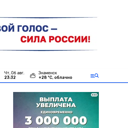
чт, 06 авг.
Знаменск
23:32
+
28
°С,
облачно