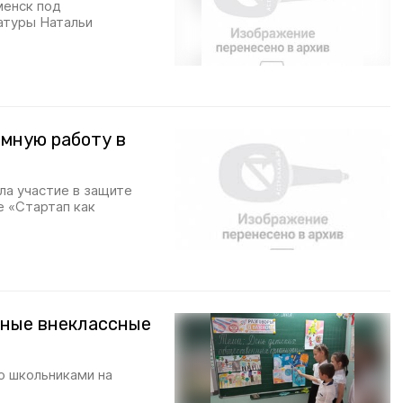
менск под
атуры Натальи
мную работу в
ла участие в защите
е «Стартап как
дные внеклассные
о школьниками на