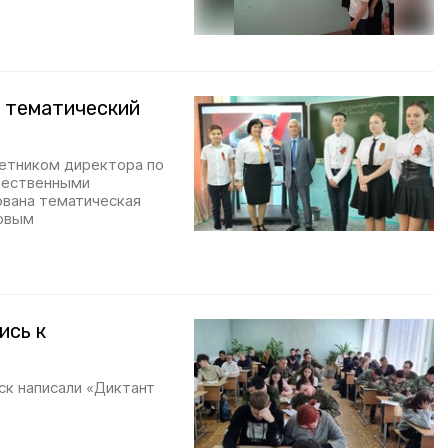
 тематический
етником директора по
щественными
ована тематическая
ровым
ись к
к написали «Диктант