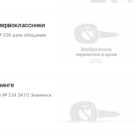
первоклассники
№ 236 дали обещание
линге
лы № 234 ЗАТО Знаменск