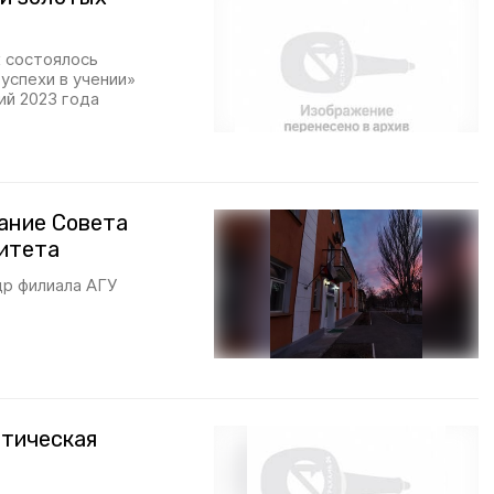
к состоялось
успехи в учении»
й 2023 года
ание Совета
итета
др филиала АГУ
отическая