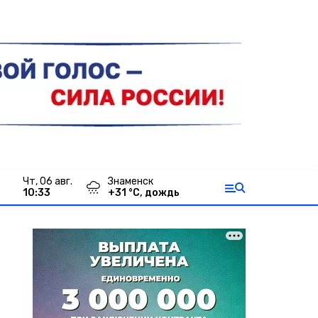
чт, 06 авг.
Знаменск
10:33
+
31
°С,
дождь