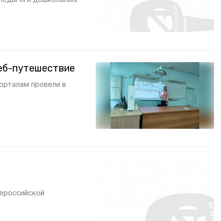
еб-путешествие
орталам провели в
в
сероссийской