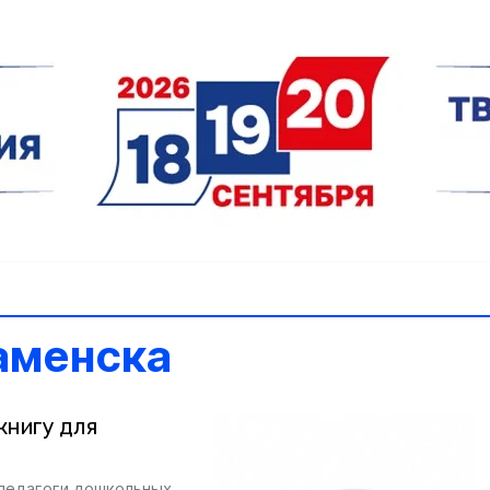
аменска
книгу для
 педагоги дошкольных