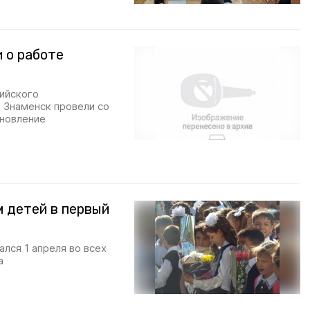
 о работе
ийского
 Знаменск провели со
ановление
м детей в первый
лся 1 апреля во всех
а