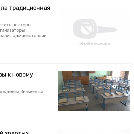
шла традиционная
метить векторы
рганизаторы
ования администрации
вы к новому
реждения Знаменска
ой золотых