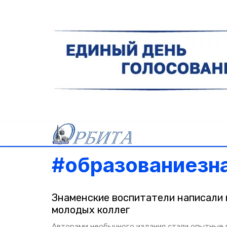
#
образованиезн
Знаменские воспитатели написали 
молодых коллег
Авторами необычного издания стали опытные