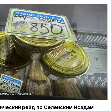
рженко
Астрахань 24
ический рейд по Селенским Исадам