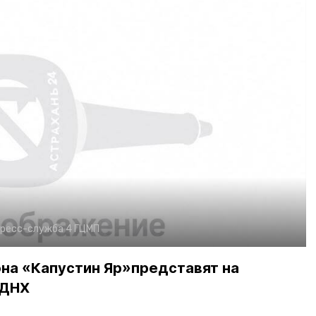
ресс-служба 4 ГЦМП
она «Капустин Яр»представят на
ВДНХ