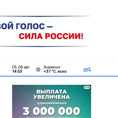
сб, 08 авг.
Знаменск
14:53
+
37
°С,
ясно