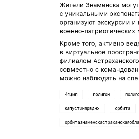
Жители Знаменска могут
с уникальными экспонат
организуют экскурсии и
военно-патриотических 
Кроме того, активно вед
в виртуальное пространс
филиалом Астраханского
совместно с командован
можно наблюдать на спе
4гцмп
полигон
полиг
капустинярвднх
орбита
орбитазнаменскастраханскаяобл