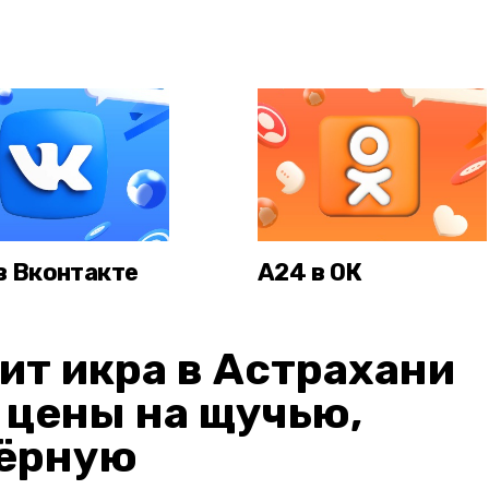
в Вконтакте
А24 в ОК
ит икра в Астрахани
: цены на щучью,
чёрную