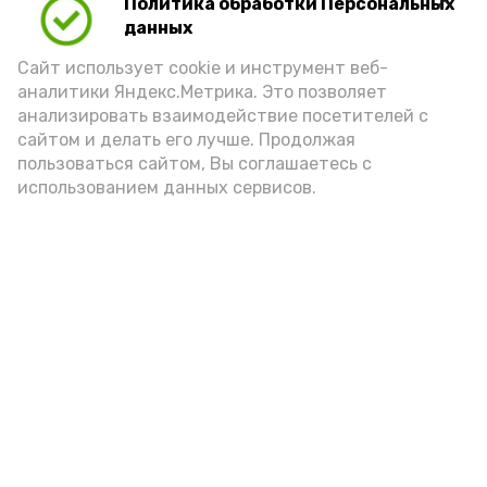
Политика обработки Персональных
В Знаменске ликвидируют
последствия сильного ветра
данных
Сайт использует cookie и инструмент веб-
аналитики Яндекс.Метрика. Это позволяет
Сильный ветер вместо сильного дождя доставил
анализировать взаимодействие посетителей с
неприятности знаменцам
сайтом и делать его лучше. Продолжая
пользоваться сайтом, Вы соглашаетесь с
19 августа 2022, 10:42
использованием данных сервисов.
Новости
Общество
Политика
Происшествия
Город
Экономика
В мире
Спорт