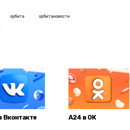
орбита
орбитановости
в Вконтакте
А24 в ОК