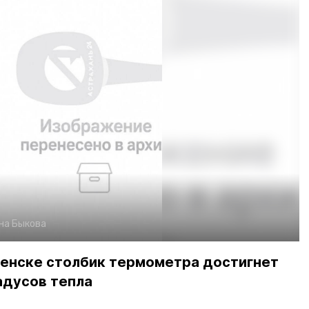
на Быкова
менске столбик термометра достигнет
радусов тепла