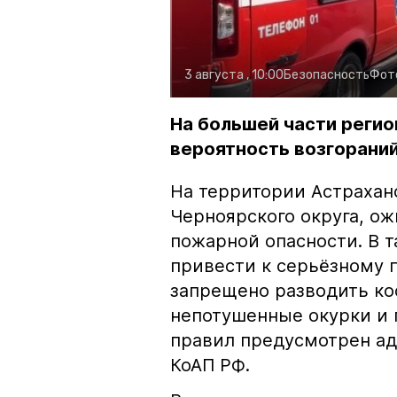
3 августа , 10:00
Безопасность
Фот
На большей части регио
вероятность возгораний
На территории Астрахан
Черноярского округа, о
пожарной опасности. В 
привести к серьёзному 
запрещено разводить кос
непотушенные окурки и 
правил предусмотрен ад
КоАП РФ.