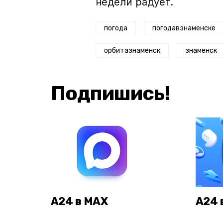
недели радует.
погода
погодавзнаменске
орбитазнаменск
знаменск
Подпишись!
А24 в MAX
А24 