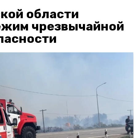
кой области
ежим чрезвычайной
пасности