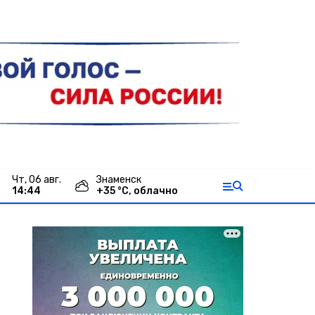
чт, 06 авг.
Знаменск
14:44
+
35
°С,
облачно