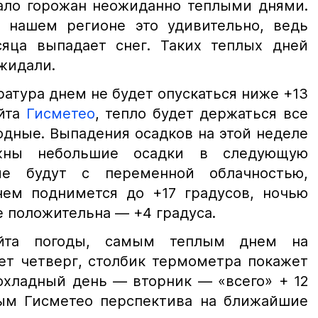
ало горожан неожиданно теплыми днями.
 нашем регионе это удивительно, ведь
яца выпадает снег. Таких теплых дней
ожидали.
атура днем не будет опускаться ниже +13
айта
Гисметео
, тепло будет держаться все
дные. Выпадения осадков на этой неделе
ожны небольшие осадки в следующую
ые будут с переменной облачностью,
нем поднимется до +17 градусов, ночью
е положительна — +4 градуса.
йта погоды, самым теплым днем на
ет четверг, столбик термометра покажет
охладный день — вторник — «всего» + 12
ным Гисметео перспектива на ближайшие