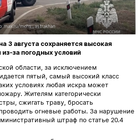
о:
max.ru/mchs_astrakhan
на 3 августа сохраняется высокая
 из-за погодных условий
ской области, за исключением
жидается пятый, самый высокий класс
таких условиях любая искра может
пожару. Жителям категорически
тры, сжигать траву, бросать
проводить огневые работы. За нарушение
министративный штраф по статье 20.4