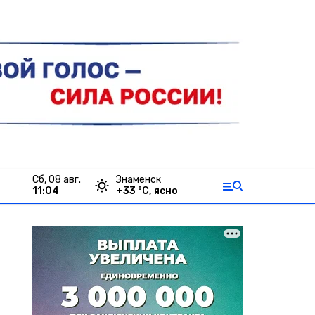
сб, 08 авг.
Знаменск
11:04
+
33
°С,
ясно