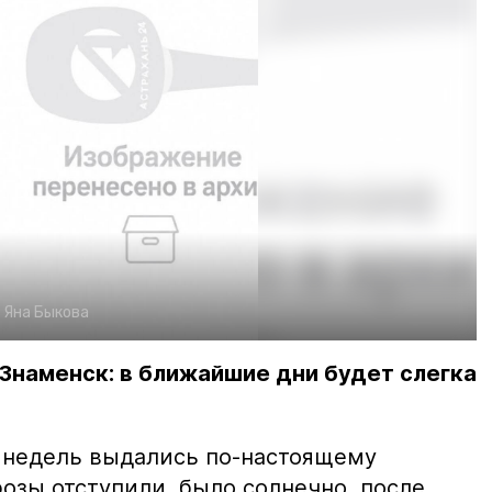
:
Яна Быкова
 Знаменск: в ближайшие дни будет слегка
недель выдались по-настоящему
озы отступили, было солнечно, после