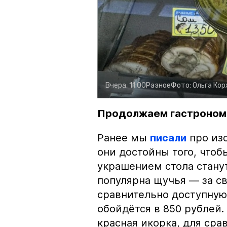
Вчера, 11:00
Разное
Фото:
Ольга Ко
Продолжаем гастроном
Ранее мы
писали
про изо
они достойны того, чтоб
украшением стола стану
популярна щучья — за с
сравнительно доступную 
обойдётся в 850 рублей.
красная икорка, для срав