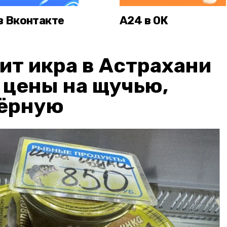
в Вконтакте
А24 в ОК
ит икра в Астрахани
: цены на щучью,
чёрную