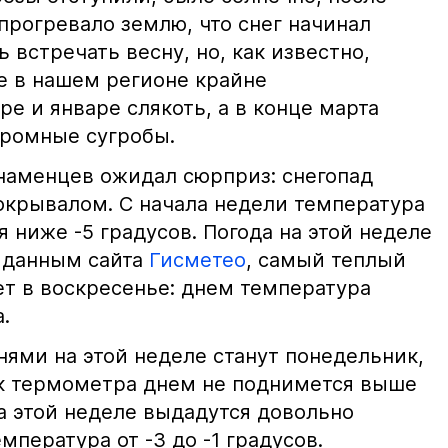
прогревало землю, что снег начинал
ь встречать весну, но, как известно,
е в нашем регионе крайне
ре и январе слякоть, а в конце марта
громные сугробы.
наменцев ожидал сюрприз: снегопад
окрывалом. С начала недели температура
я ниже -5 градусов. Погода на этой неделе
 данным сайта
Гисметео
, самый теплый
ет в воскресенье: днем температура
а.
ми на этой неделе станут понедельник,
ик термометра днем не поднимется выше
а этой неделе выдадутся довольно
пература от -3 до -1 градусов.