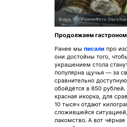
Вчера, 11:00
Разное
Фото:
Ольга Ко
Продолжаем гастроном
Ранее мы
писали
про изо
они достойны того, чтоб
украшением стола стану
популярна щучья — за с
сравнительно доступную 
обойдётся в 850 рублей.
красная икорка, для срав
10 тысяч отдают килогр
сложившейся ситуацией, 
лакомство. А вот чёрная