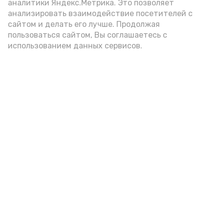
аналитики Яндекс.Метрика. Это позволяет
анализировать взаимодействие посетителей с
сайтом и делать его лучше. Продолжая
пользоваться сайтом, Вы соглашаетесь с
Новости
использованием данных сервисов.
Общество
Политика
Происшествия
Город
Экономика
В мире
Спорт
Технологии
Наука
Культура
Здравоохранение
Нормативные документы