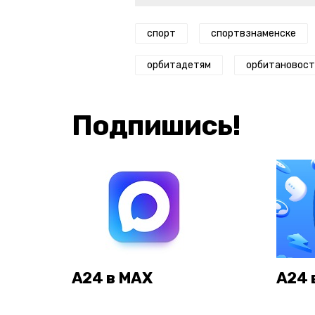
спорт
спортвзнаменске
орбитадетям
орбитановост
Подпишись!
А24 в MAX
А24 