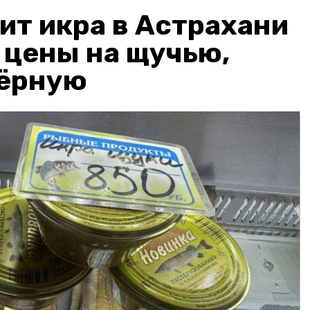
ит икра в Астрахани
: цены на щучью,
чёрную