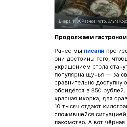
Вчера, 11:00
Разное
Фото:
Ольга Ко
Продолжаем гастроном
Ранее мы
писали
про изо
они достойны того, чтоб
украшением стола стану
популярна щучья — за с
сравнительно доступную 
обойдётся в 850 рублей.
красная икорка, для срав
10 тысяч отдают килогр
сложившейся ситуацией, 
лакомство. А вот чёрная