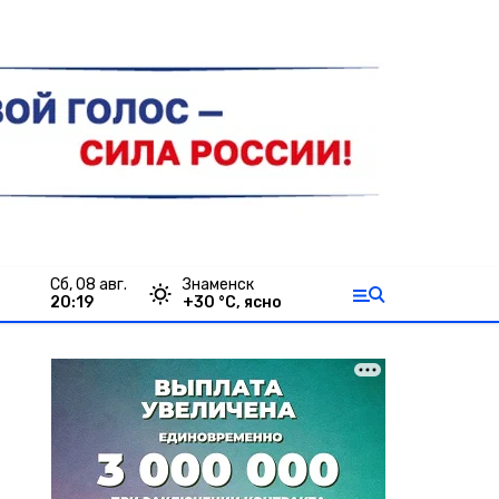
сб, 08 авг.
Знаменск
20:19
+
30
°С,
ясно