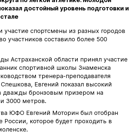
круга по лёгкой атлетике. Молодой
показал достойный уровень подготовки и
естале
и участие спортсмены из разных городов
во участников составило более 500
нды Астраханской области принял участие
танник спортивной школы Знаменска
уководством тренера-преподавателя
Спешкова, Евгений показал высокий
ав дважды бронзовым призером на
 и 3000 метров.
тва ЮФО Евгений Моторин был отобран
е России, которое будет проходить в
Смоленске.