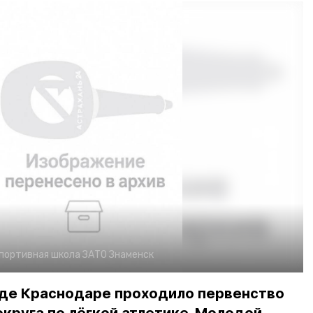
портивная школа ЗАТО Знаменск
роде Краснодаре проходило первенство