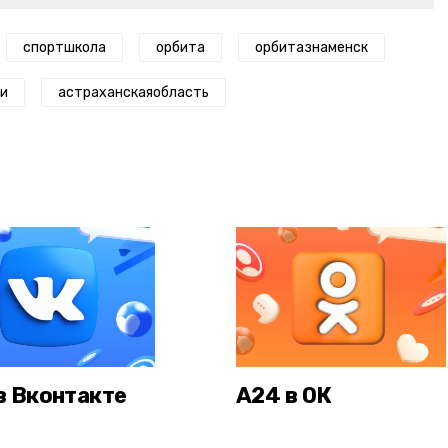
спортшкола
орбита
орбитазнаменск
и
астраханскаяобласть
в Вконтакте
А24 в ОК