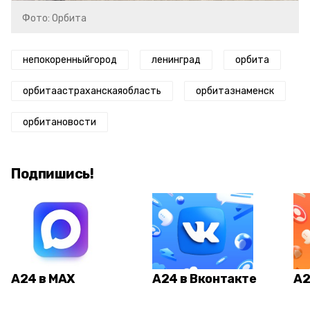
Фото: Орбита
непокоренныйгород
ленинград
орбита
орбитаастраханскаяобласть
орбитазнаменск
орбитановости
Подпишись!
А24 в MAX
А24 в Вконтакте
А2