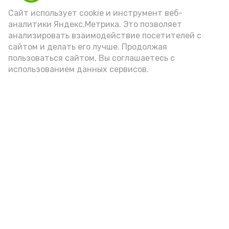
Сайт использует cookie и инструмент веб-
аналитики Яндекс.Метрика. Это позволяет
анализировать взаимодействие посетителей с
сайтом и делать его лучше. Продолжая
пользоваться сайтом, Вы соглашаетесь с
использованием данных сервисов.
Фото: astrobl.ru
Подпишись!
А24 в MAX
А24 в Вконтакте
А2