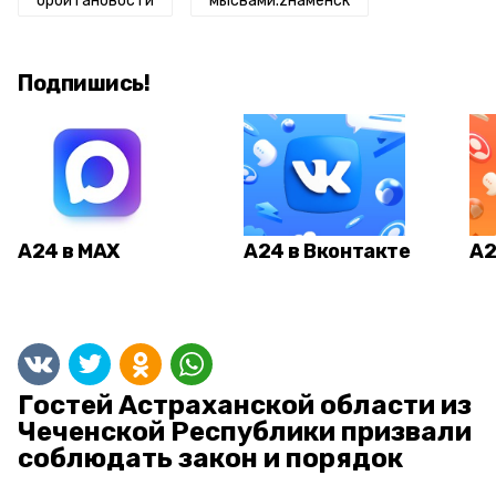
орбитановости
мысвами.zнаменск
Подпишись!
А24 в MAX
А24 в Вконтакте
А2
Гостей Астраханской области из
Чеченской Республики призвали
соблюдать закон и порядок