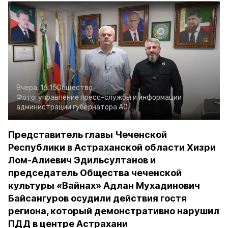
Вчера, 16:15
Общество
Фото:
управление пресс-службы и информации
администрации губернатора АО
Представитель главы Чеченской
Республики в Астраханской области Хизри
Лом-Алиевич Эдильсултанов и
председатель Общества чеченской
культуры «Вайнах» Адлан Мухадинович
Байсангуров осудили действия гостя
региона, который демонстративно нарушил
ПДД в центре Астрахани