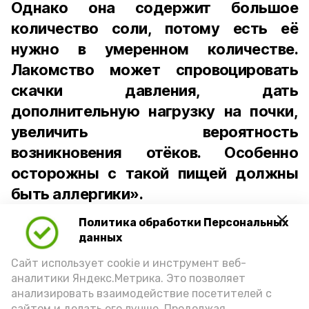
Однако она содержит большое
количество соли, потому есть её
нужно в умеренном количестве.
Лакомство может спровоцировать
скачки давления, дать
дополнительную нагрузку на почки,
увеличить вероятность
возникновения отёков. Особенно
осторожны с такой пищей должны
быть аллергики».
Политика обработки Персональных
Для взрослого человека безопасной
данных
порцией икры считается 30-50 граммов
(2-3 ложки). При этом следует обратить
Сайт использует cookie и инструмент веб-
аналитики Яндекс.Метрика. Это позволяет
внимание на хлеб, с которым она
анализировать взаимодействие посетителей с
подаётся: лучше выбирать
сайтом и делать его лучше. Продолжая