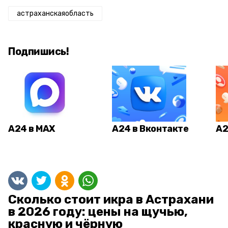
астраханскаяобласть
Подпишись!
А24 в MAX
А24 в Вконтакте
А2
Сколько стоит икра в Астрахани
в 2026 году: цены на щучью,
красную и чёрную