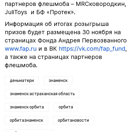
партнеров флешмоба – MRСковородкин,
JuliToys и БФ «Протек».
Информация об итогах розыгрыша
призов будет размещена 30 ноября на
страницах Фонда Андрея Первозванного
www.fap.ru
и в ВК
https://vk.com/fap_fund
,
а также на страницах партнеров
флешмоба.
деньматери
знаменск
знаменск астраханская область
знаменск орбита
орбита
орбитазнаменск
орбитановости