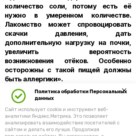
количество соли, потому есть её
нужно в умеренном количестве.
Лакомство может спровоцировать
скачки давления, дать
дополнительную нагрузку на почки,
увеличить вероятность
возникновения отёков. Особенно
осторожны с такой пищей должны
быть аллергики».
Политика обработки Персональных
Для взрослого человека безопасной
данных
порцией икры считается 30-50 граммов
(2-3 ложки). При этом следует обратить
Сайт использует cookie и инструмент веб-
аналитики Яндекс.Метрика. Это позволяет
внимание на хлеб, с которым она
анализировать взаимодействие посетителей с
подаётся: лучше выбирать
сайтом и делать его лучше. Продолжая
цельнозерновой, с мукой грубого