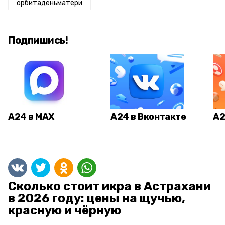
орбитаденьматери
Подпишись!
А24 в MAX
А24 в Вконтакте
А2
Сколько стоит икра в Астрахани
в 2026 году: цены на щучью,
красную и чёрную