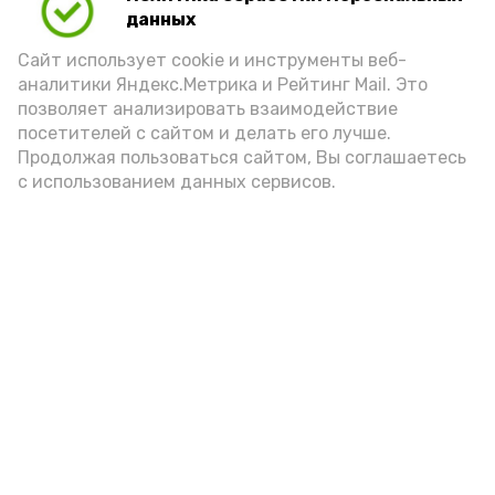
данных
Сайт использует cookie и инструменты веб-
аналитики Яндекс.Метрика и Рейтинг Mail. Это
позволяет анализировать взаимодействие
Новости
посетителей с сайтом и делать его лучше.
Общество
Продолжая пользоваться сайтом, Вы соглашаетесь
с использованием данных сервисов.
Политика
Происшествия
Город
Экономика
В мире
Спорт
Технологии
Наука
Культура
Здравоохранение
Нормативные документы