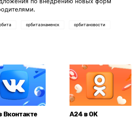
едложения по внедрению новых форм
родителями.
рбита
орбитазнаменск
орбитановости
в Вконтакте
А24 в ОК