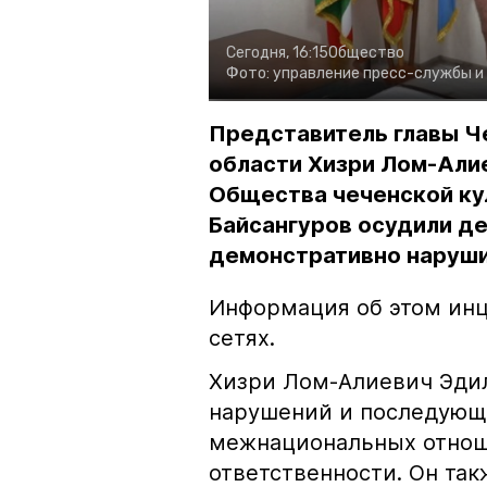
Сегодня, 16:15
Общество
Фото:
управление пресс-службы и
Представитель главы Ч
области Хизри Лом-Али
Общества чеченской ку
Байсангуров осудили де
демонстративно наруши
Информация об этом инц
сетях.
Хизри Лом-Алиевич Эдил
нарушений и последующе
межнациональных отноше
ответственности. Он та