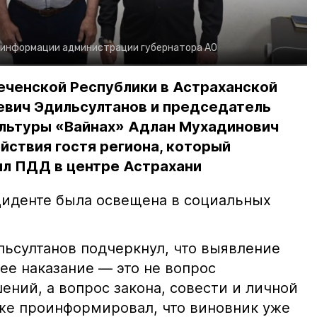
 информации администрации губернатора АО
еченской Республики в Астраханской
евич Эдильсултанов и председатель
льтуры «Вайнах» Адлан Мухадинович
йствия гостя региона, который
л ПДД в центре Астрахани
иденте была освещена в социальных
ьсултанов подчеркнул, что выявление
е наказание — это не вопрос
ний, а вопрос закона, совести и личной
кже проинформировал, что виновник уже