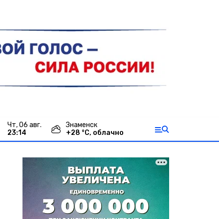
чт, 06 авг.
Знаменск
23:14
+
28
°С,
облачно