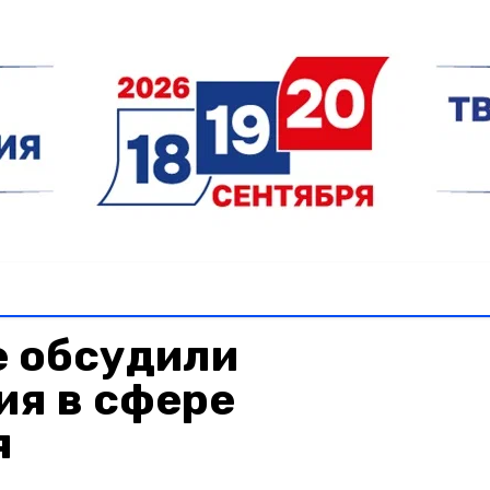
е обсудили
ия в сфере
я