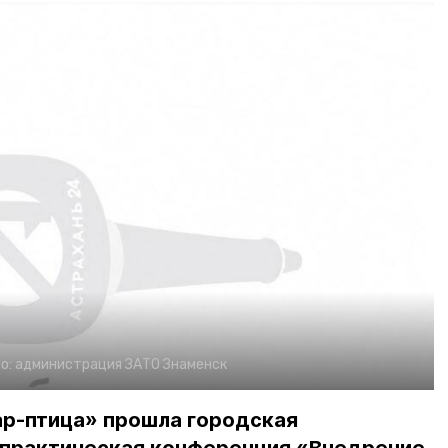
о:
администрация ЗАТО Знаменск
ар-птица» прошла городская