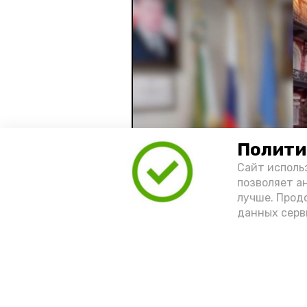
Полити
Сайт исполь
позволяет а
лучше. Прод
данных серв
Видео: управление пресс-службы 
год единства народов
зако