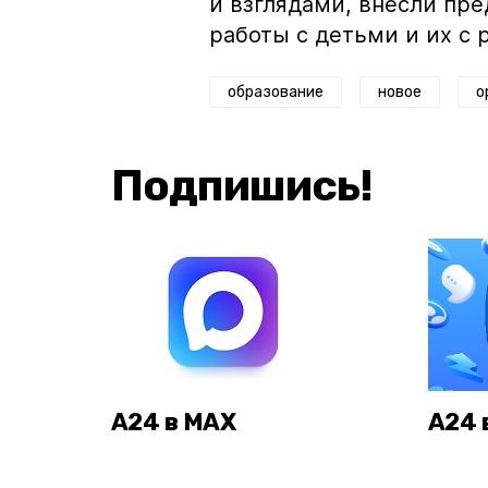
и взглядами, внесли пр
работы с детьми и их с 
образование
новое
о
Подпишись!
А24 в MAX
А24 