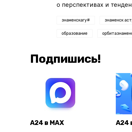
о перспективах и тенден
знаменскагу#
знаменск аст
образование
орбитазнамен
Подпишись!
А24 в MAX
А24 