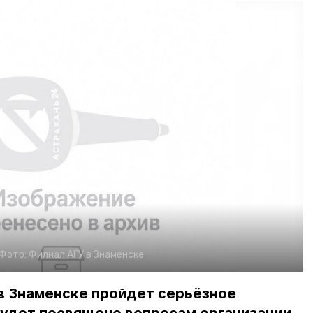
Фото:
Филиал АГУ в Знаменске
 в Знаменске пройдет серьёзное