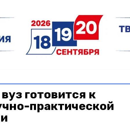
вуз готовится к
учно-практической
ии