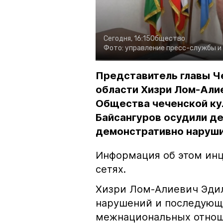
Сегодня, 16:15
Общество
Фото:
управление пресс-службы и
Представитель главы Ч
области Хизри Лом-Али
Общества чеченской ку
Байсангуров осудили де
демонстративно наруши
Информация об этом инц
сетях.
Хизри Лом-Алиевич Эдил
нарушений и последующе
межнациональных отноше