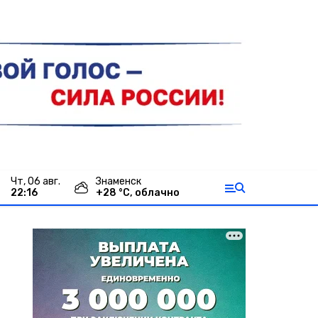
чт, 06 авг.
Знаменск
22:16
+
28
°С,
облачно