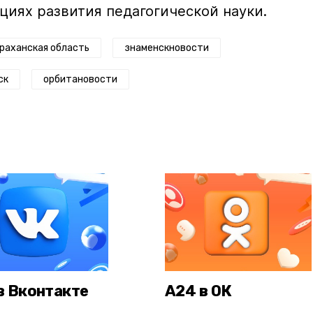
циях развития педагогической науки.
раханская область
знаменскновости
ск
орбитановости
в Вконтакте
А24 в ОК