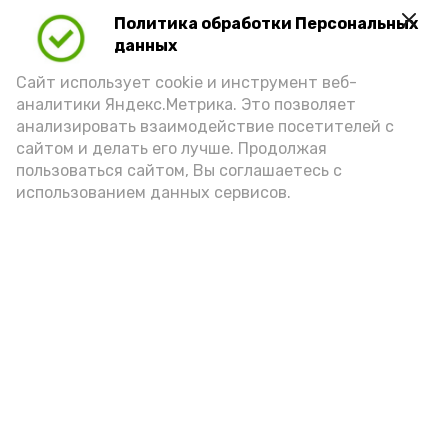
Политика обработки Персональных
Для взрослого человека безопасной
данных
порцией икры считается 30-50 граммов
(2-3 ложки). При этом следует обратить
Сайт использует cookie и инструмент веб-
аналитики Яндекс.Метрика. Это позволяет
внимание на хлеб, с которым она
анализировать взаимодействие посетителей с
подаётся: лучше выбирать
сайтом и делать его лучше. Продолжая
цельнозерновой, с мукой грубого
пользоваться сайтом, Вы соглашаетесь с
использованием данных сервисов.
помола. Есть икру следует в первой
половине дня. Кстати, полезнее для
здоровья сопроводить такой бутерброд
сочными овощами, свежей зеленью и
отварным яйцом.