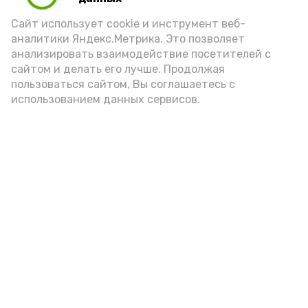
порцией икры считается 30-50 граммов
(2-3 ложки). При этом следует обратить
Сайт использует cookie и инструмент веб-
аналитики Яндекс.Метрика. Это позволяет
внимание на хлеб, с которым она
анализировать взаимодействие посетителей с
подаётся: лучше выбирать
сайтом и делать его лучше. Продолжая
цельнозерновой, с мукой грубого
пользоваться сайтом, Вы соглашаетесь с
использованием данных сервисов.
помола. Есть икру следует в первой
половине дня. Кстати, полезнее для
здоровья сопроводить такой бутерброд
сочными овощами, свежей зеленью и
отварным яйцом.