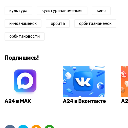
культура
культуравзнаменске
кино
кинознаменск
орбита
орбитазнаменск
орбитановости
Подпишись!
А24 в MAX
А24 в Вконтакте
А2