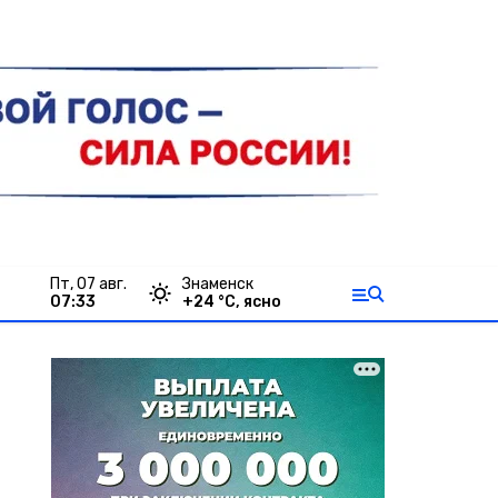
пт, 07 авг.
Знаменск
07:33
+
24
°С,
ясно