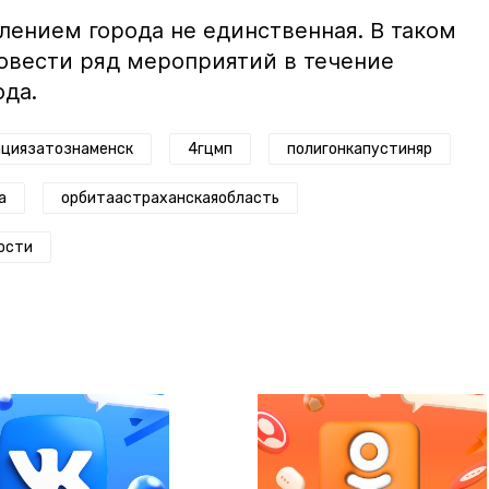
лением города не единственная. В таком
овести ряд мероприятий в течение
ода.
циязатознаменск
4гцмп
полигонкапустиняр
а
орбитаастраханскаяобласть
ости