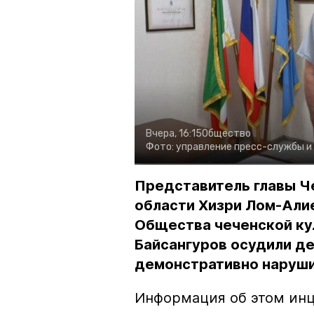
Вчера, 16:15
Общество
Фото:
управление пресс-службы и
Представитель главы Ч
области Хизри Лом-Али
Общества чеченской ку
Байсангуров осудили де
демонстративно наруши
Информация об этом инц