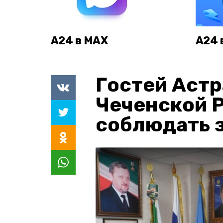
А24 в MAX
А24 
Гостей Астр
Чеченской 
соблюдать з