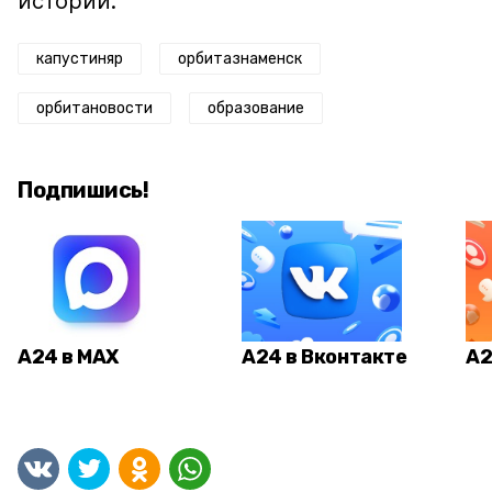
истории.
капустиняр
орбитазнаменск
орбитановости
образование
Подпишись!
А24 в MAX
А24 в Вконтакте
А2