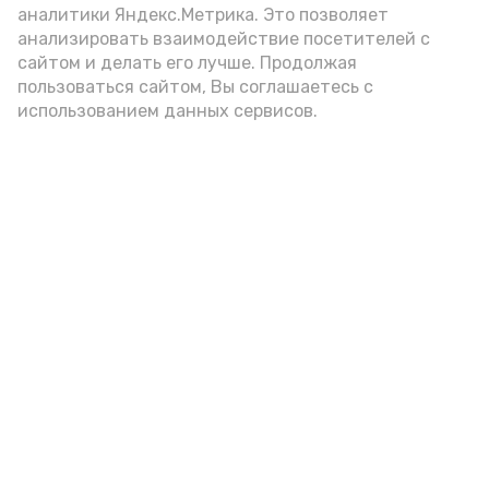
аналитики Яндекс.Метрика. Это позволяет
анализировать взаимодействие посетителей с
сайтом и делать его лучше. Продолжая
Фото: max.ru/mchs_astrakhan
пользоваться сайтом, Вы соглашаетесь с
использованием данных сервисов.
Play
Video
Видео: Астрахань 24
пожарная безопасность
пожарная опасность