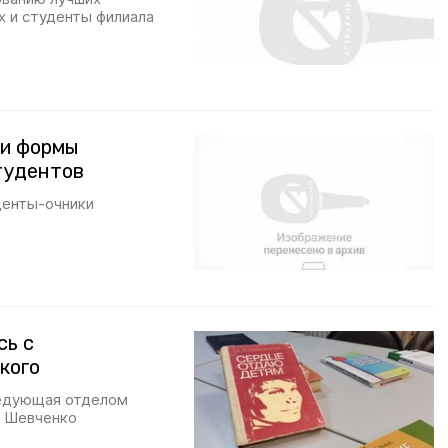
х и студенты филиала
ли формы
тудентов
денты-очники
сь с
кого
ведующая отделом
а Шевченко