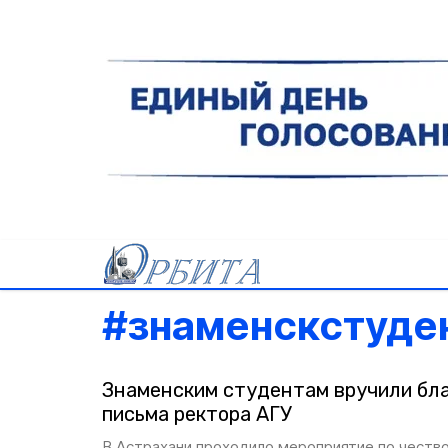
#
знаменскстуде
Знаменским студентам вручили бл
письма ректора АГУ
В Астрахани проходило мероприятие по честв