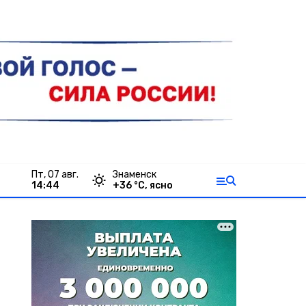
пт, 07 авг.
Знаменск
14:44
+
36
°С,
ясно