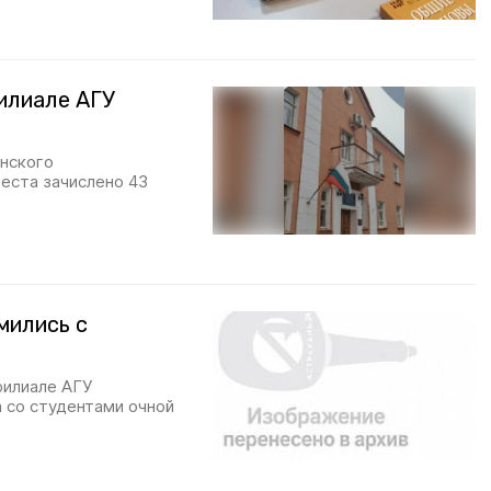
илиале АГУ
нского
еста зачислено 43
мились с
филиале АГУ
 со студентами очной