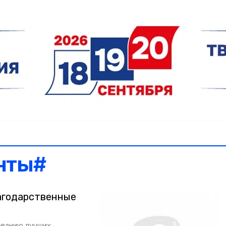
нты#
агодарственные
ованию лучших