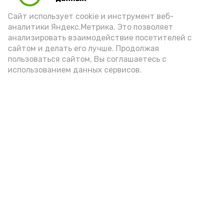
Новости
Сайт использует cookie и инструмент веб-
Общество
аналитики Яндекс.Метрика. Это позволяет
анализировать взаимодействие посетителей с
Политика
сайтом и делать его лучше. Продолжая
Происшествия
пользоваться сайтом, Вы соглашаетесь с
Город
использованием данных сервисов.
Экономика
В мире
Спорт
Технологии
Наука
Культура
Здравоохранение
Нормативные документы
Мы в соцсетях