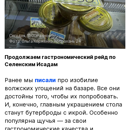
Сегодня, 11:00
Разное
Фото:
Ольга Корженко
Астрахань 24
Продолжаем гастрономический рейд по
Селенским Исадам
Ранее мы
писали
про изобилие
волжских угощений на базаре. Все они
достойны того, чтобы их попробовать.
И, конечно, главным украшением стола
станут бутерброды с икрой. Особенно
популярна щучья — за свои
гастрономические качества и