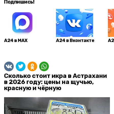
Подпишись!
А24 в MAX
А24 в Вконтакте
А2
Сколько стоит икра в Астрахани
в 2026 году: цены на щучью,
красную и чёрную