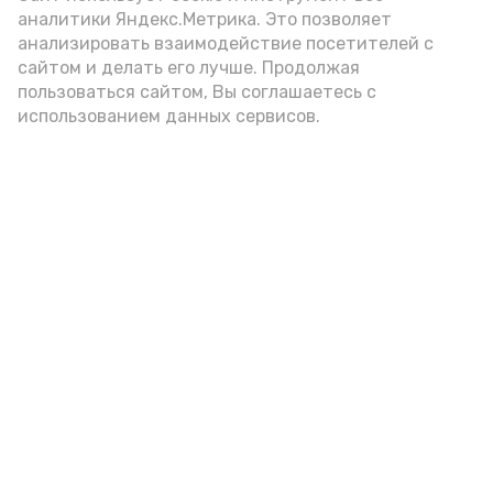
аналитики Яндекс.Метрика. Это позволяет
внимание на хлеб, с которым она
анализировать взаимодействие посетителей с
подаётся: лучше выбирать
сайтом и делать его лучше. Продолжая
цельнозерновой, с мукой грубого
пользоваться сайтом, Вы соглашаетесь с
использованием данных сервисов.
помола. Есть икру следует в первой
половине дня. Кстати, полезнее для
здоровья сопроводить такой бутерброд
сочными овощами, свежей зеленью и
отварным яйцом.