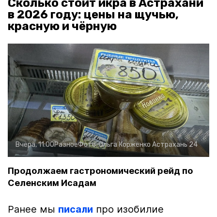
Сколько стоит икра в Астрахани
в 2026 году: цены на щучью,
красную и чёрную
Вчера, 11:00
Разное
Фото:
Ольга Корженко
Астрахань 24
Продолжаем гастрономический рейд по
Селенским Исадам
Ранее мы
писали
про изобилие