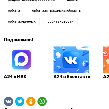
орбита
орбитаастраханскаяобласть
орбитазнаменск
орбитановости
Подпишись!
А24 в MAX
А24 в Вконтакте
А2