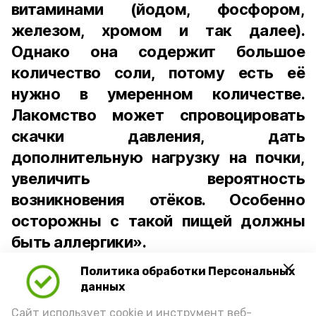
витаминами (йодом, фосфором,
железом, хромом и так далее).
Однако она содержит большое
количество соли, потому есть её
нужно в умеренном количестве.
Лакомство может спровоцировать
скачки давления, дать
дополнительную нагрузку на почки,
увеличить вероятность
возникновения отёков. Особенно
осторожны с такой пищей должны
быть аллергики».
Политика обработки Персональных
Для взрослого человека безопасной
данных
порцией икры считается 30-50 граммов
(2-3 ложки). При этом следует обратить
Сайт использует cookie и инструмент веб-