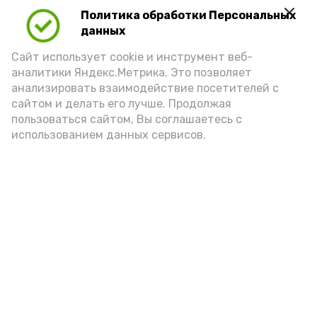
Политика обработки Персональных
Для взрослого человека безопасной
данных
порцией икры считается 30-50 граммов
(2-3 ложки). При этом следует обратить
Сайт использует cookie и инструмент веб-
аналитики Яндекс.Метрика. Это позволяет
внимание на хлеб, с которым она
анализировать взаимодействие посетителей с
подаётся: лучше выбирать
сайтом и делать его лучше. Продолжая
цельнозерновой, с мукой грубого
пользоваться сайтом, Вы соглашаетесь с
использованием данных сервисов.
помола. Есть икру следует в первой
половине дня. Кстати, полезнее для
здоровья сопроводить такой бутерброд
сочными овощами, свежей зеленью и
отварным яйцом.