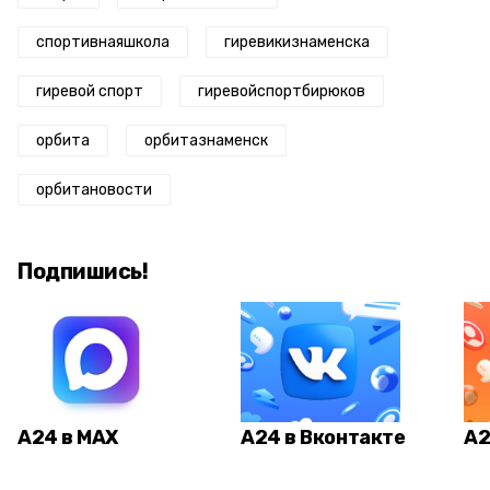
спортивнаяшкола
гиревикизнаменска
гиревой спорт
гиревойспортбирюков
орбита
орбитазнаменск
орбитановости
Подпишись!
А24 в MAX
А24 в Вконтакте
А2