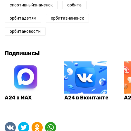
спортивныйзнаменск
орбита
орбитадетям
орбитазнаменск
орбитановости
Подпишись!
А24 в MAX
А24 в Вконтакте
А2