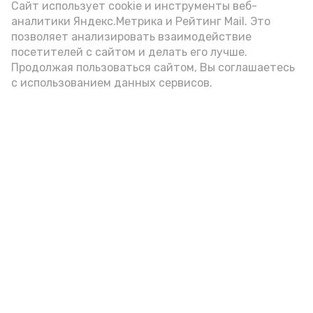
Сайт использует cookie и инструменты веб-
аналитики Яндекс.Метрика и Рейтинг Mail. Это
позволяет анализировать взаимодействие
посетителей с сайтом и делать его лучше.
Продолжая пользоваться сайтом, Вы соглашаетесь
с использованием данных сервисов.
Фото: Ольга Корженко Астрахань 24
Как объяснили продавцы, воблу берут
охотно: уж больно хороша на вкус. К
тому же её удобно транспортировать,
она долго не портится. А это
немаловажно: рыбка, особенно с такими