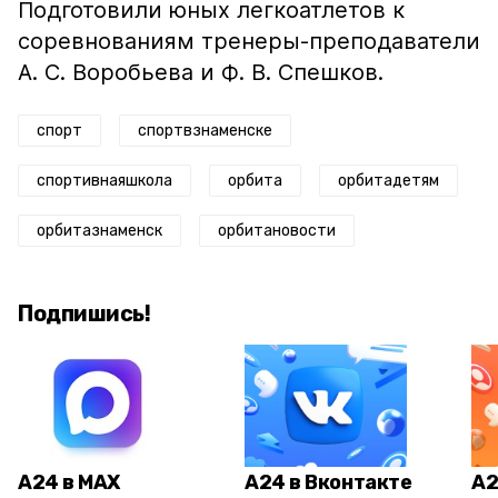
Подготовили юных легкоатлетов к
соревнованиям тренеры-преподаватели
А. С. Воробьева и Ф. В. Спешков.
спорт
спортвзнаменске
спортивнаяшкола
орбита
орбитадетям
орбитазнаменск
орбитановости
Подпишись!
А24 в MAX
А24 в Вконтакте
А2