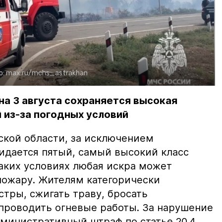
о:
max.ru/mchs_astrakhan
на 3 августа сохраняется высокая
 из-за погодных условий
ской области, за исключением
жидается пятый, самый высокий класс
таких условиях любая искра может
пожару. Жителям категорически
тры, сжигать траву, бросать
проводить огневые работы. За нарушение
министративный штраф по статье 20.4