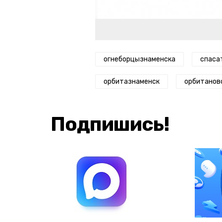
огнеборцызнаменска
спаса
орбитазнаменск
орбитанов
Подпишись!