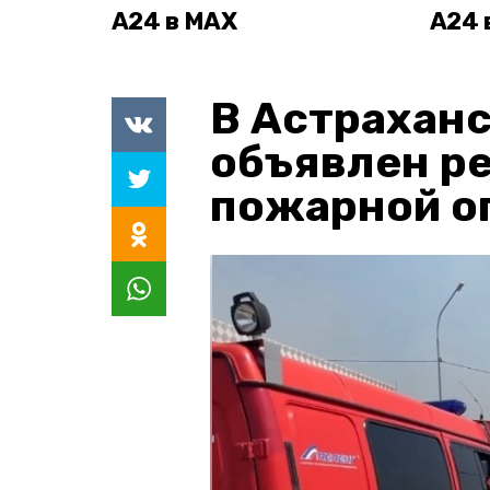
А24 в MAX
А24 
В Астраханс
объявлен р
пожарной о