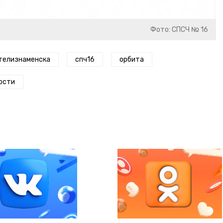
Фото: СПСЧ № 16
телизнаменска
спч16
орбита
ости