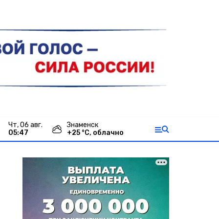
чт, 06 авг.
Знаменск
05:47
+
25
°С,
облачно