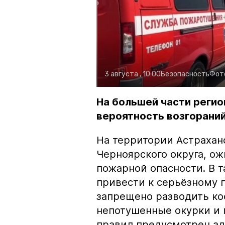
3 августа , 10:00
Безопасность
Фот
На большей части регио
вероятность возгораний
На территории Астрахан
Черноярского округа, о
пожарной опасности. В 
привести к серьёзному 
запрещено разводить кос
непотушенные окурки и 
правил предусмотрен ад