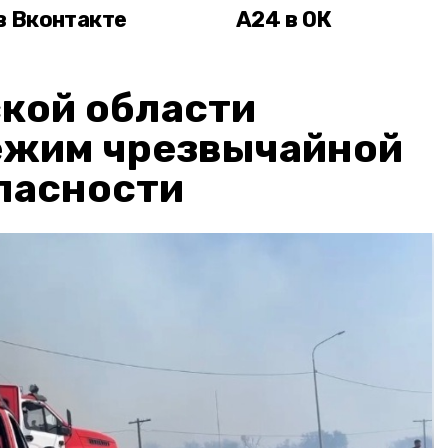
в Вконтакте
А24 в ОК
кой области
ежим чрезвычайной
пасности