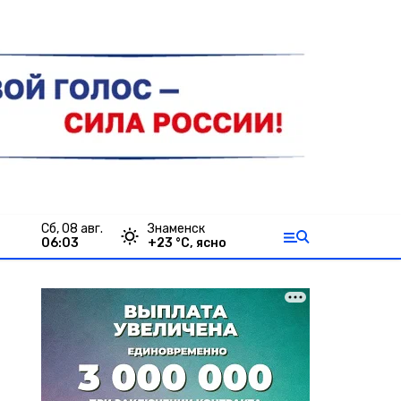
сб, 08 авг.
Знаменск
06:03
+
23
°С,
ясно