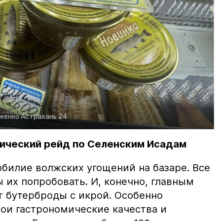
рженко
Астрахань 24
ический рейд по Селенским Исадам
билие волжских угощений на базаре. Все
ы их попробовать. И, конечно, главным
т бутерброды с икрой. Особенно
вои гастрономические качества и