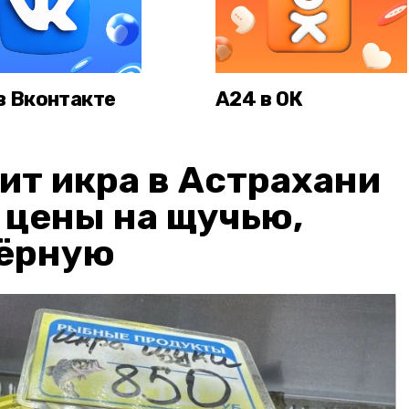
в Вконтакте
А24 в ОК
ит икра в Астрахани
: цены на щучью,
чёрную