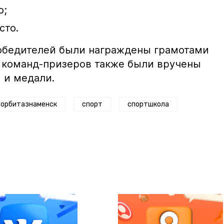
о;
сто.
обедителей были награждены грамотами
 команд-призеров также были вручены
 и медали.
орбитазнаменск
спорт
спортшкола