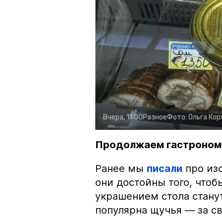
Вчера, 11:00
Разное
Фото:
Ольга Ко
Продолжаем гастроном
Ранее мы
писали
про изо
они достойны того, чтоб
украшением стола стану
популярна щучья — за с