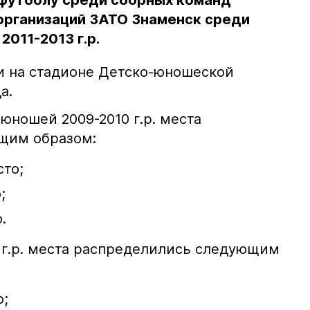
 футболу среди сборных команд
рганизаций ЗАТО Знаменск среди
2011-2013 г.р.
и на стадионе Детско-юношеской
а.
юношей 2009-2010 г.р. места
щим образом:
сто;
;
.
 г.р. места распределились следующим
о;