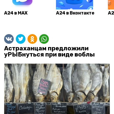
А24 в MAX
А24 в Вконтакте
А2
Астраханцам предложили
уРЫБнуться при виде воблы