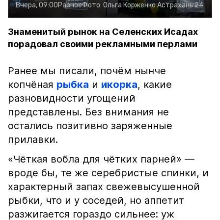
Вчера, 09:00
Разное
Фото:
Ольга Корженко
Астрахань 24
Знаменитый рынок на Селенских Исадах
порадовал своими рекламными перлами
Ранее мы писали, почём нынче
копчёная
рыбка
и
икорка
, какие
разновидности угощений
представлены. Без внимания не
остались позитивно заряженные
прилавки.
«Чёткая вобла для чётких парней» —
вроде бы, те же серебристые спинки, и
характерный запах свежевысушенной
рыбки, что и у соседей, но аппетит
разжигается гораздо сильнее: уж