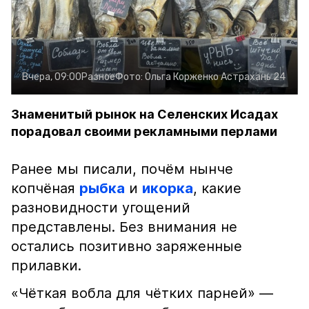
Вчера, 09:00
Разное
Фото:
Ольга Корженко
Астрахань 24
Знаменитый рынок на Селенских Исадах
порадовал своими рекламными перлами
Ранее мы писали, почём нынче
копчёная
рыбка
и
икорка
, какие
разновидности угощений
представлены. Без внимания не
остались позитивно заряженные
прилавки.
«Чёткая вобла для чётких парней» —