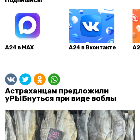
Подпишись!
А24 в MAX
А24 в Вконтакте
А2
Астраханцам предложили
уРЫБнуться при виде воблы