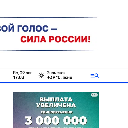
вс, 09 авг.
Знаменск
17:03
+
39
°С,
ясно