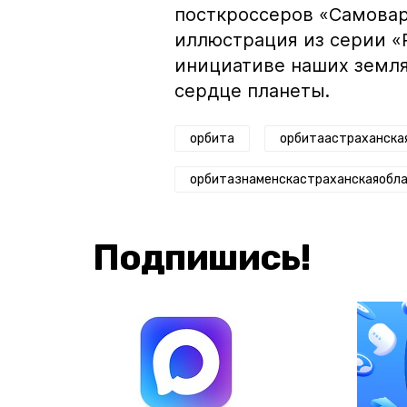
посткроссеров «Самовар
иллюстрация из серии «
инициативе наших земля
сердце планеты.
орбита
орбитаастраханска
орбитазнаменскастраханскаяобл
Подпишись!