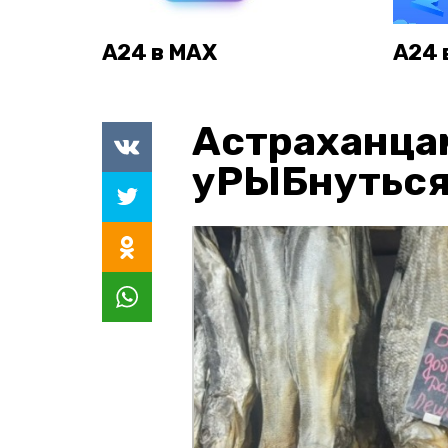
А24 в MAX
А24 
Астраханца
уРЫБнуться