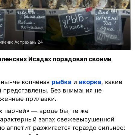
рженко
Астрахань 24
еленских Исадах порадовал своими
 нынче копчёная
рыбка
и
икорка
, какие
 представлены. Без внимания не
яженные прилавки.
х парней» — вроде бы, те же
характерный запах свежевысушенной
но аппетит разжигается гораздо сильнее: