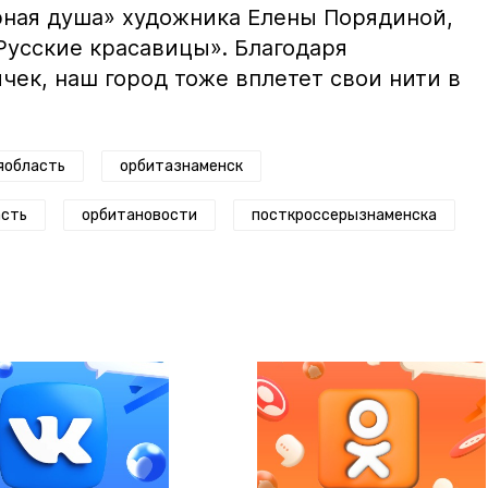
ная душа» художника Елены Порядиной,
Русские красавицы». Благодаря
чек, наш город тоже вплетет свои нити в
яобласть
орбитазнаменск
асть
орбитановости
посткроссерызнаменска