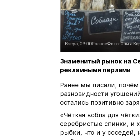
Вчера, 09:00
Разное
Фото:
Ольга Ко
Знаменитый рынок на С
рекламными перлами
Ранее мы писали, почём
разновидности угощений
остались позитивно зар
«Чёткая вобла для чётки
серебристые спинки, и 
рыбки, что и у соседей, 