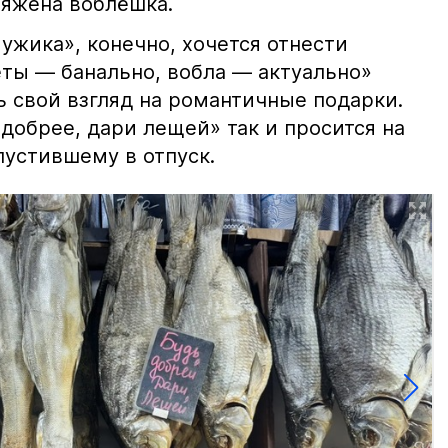
ряжена воблёшка.
ужика», конечно, хочется отнести
еты — банально, вобла — актуально»
ь свой взгляд на романтичные подарки.
добрее, дари лещей» так и просится на
тпустившему в отпуск.