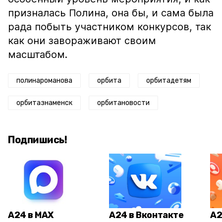
призналась Полина, она бы, и сама была
рада побыть участником конкурсов, так
как они завораживают своим
масштабом.
полинароманова
орбита
орбитадетям
орбитазнаменск
орбитановости
Подпишись!
А24 в MAX
А24 в Вконтакте
А2