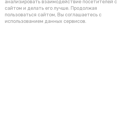
анализировать взаимодействие посетителей с
сайтом и делать его лучше. Продолжая
Видео: управление пресс-службы и информации
пользоваться сайтом, Вы соглашаетесь с
администрации губернатора АО
использованием данных сервисов.
год единства народов
закон
Подпишись!
А24 в MAX
А24 в Вконтакте
А2