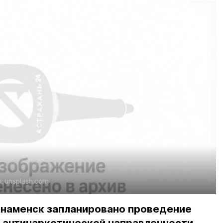
о:
unsplash.com
 Знаменск запланировано проведение