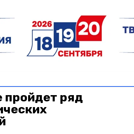
 пройдет ряд
ических
й