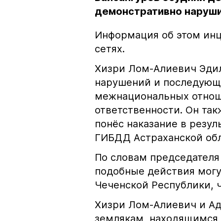
демонстративно наруши
Информация об этом инц
сетях.
Хизри Лом-Алиевич Эдил
нарушений и последующе
межнациональных отноше
ответственности. Он та
понёс наказание в резу
ГИБДД Астраханской обл
По словам председателя
подобные действия могу
Чеченской Республики, 
Хизри Лом-Алиевич и Ад
землякам, находящимся 