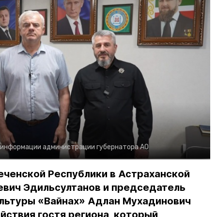
 информации администрации губернатора АО
еченской Республики в Астраханской
евич Эдильсултанов и председатель
льтуры «Вайнах» Адлан Мухадинович
йствия гостя региона, который