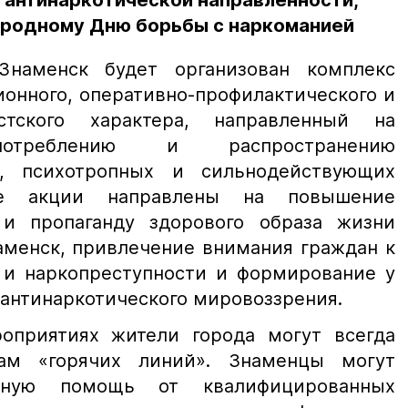
 антинаркотической направленности,
родному Дню борьбы с наркоманией
наменск будет организован комплекс
онного, оперативно-профилактического и
дистского характера, направленный на
потреблению и распространению
в, психотропных и сильнодействующих
ые акции направлены на повышение
 и пропаганду здорового образа жизни
аменск, привлечение внимания граждан к
и наркопреступности и формирование у
антинаркотического мировоззрения.
оприятиях жители города могут всегда
ам «горячих линий». Знаменцы могут
ивную помощь от квалифицированных