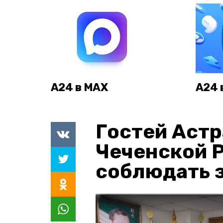
А24 в MAX
А24 
Гостей Астр
Чеченской 
соблюдать з