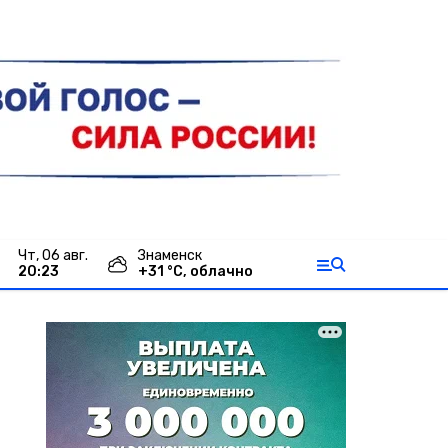
чт, 06 авг.
Знаменск
20:23
+
31
°С,
облачно