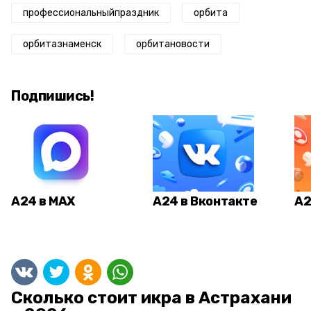
профессиональныйпраздник
орбита
орбитазнаменск
орбитановости
Подпишись!
А24 в MAX
А24 в Вконтакте
А2
Сколько стоит икра в Астрахани