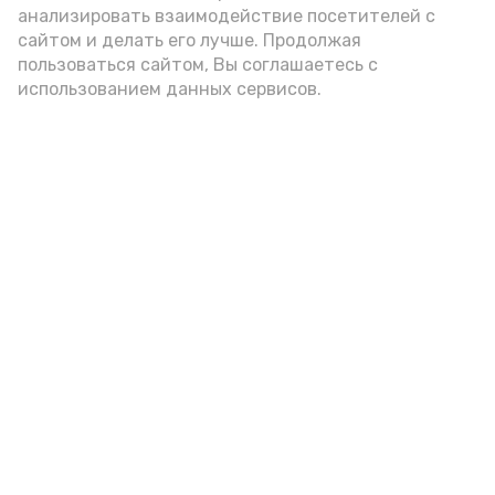
анализировать взаимодействие посетителей с
подаётся: лучше выбирать
сайтом и делать его лучше. Продолжая
цельнозерновой, с мукой грубого
пользоваться сайтом, Вы соглашаетесь с
использованием данных сервисов.
помола. Есть икру следует в первой
половине дня. Кстати, полезнее для
здоровья сопроводить такой бутерброд
сочными овощами, свежей зеленью и
отварным яйцом.