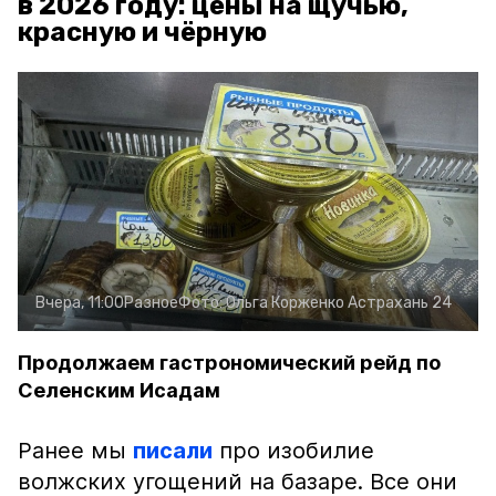
в 2026 году: цены на щучью,
красную и чёрную
Вчера, 11:00
Разное
Фото:
Ольга Корженко
Астрахань 24
Продолжаем гастрономический рейд по
Селенским Исадам
Ранее мы
писали
про изобилие
волжских угощений на базаре. Все они